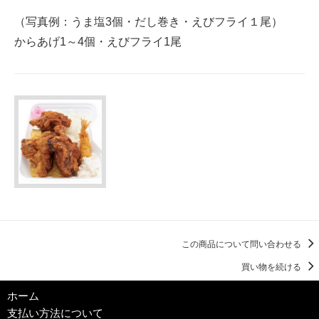
1,110円(税込)
（写真例：うま塩3個・だし巻き・えびフライ１尾）
３個
からあげ1～4個・えびフライ1尾
1,240円(税込)
４個
1,370円(税込)
1個
830円(税込)
２個
960円(税込)
３個
1,090円(税込)
４個
1,220円(税込)
この商品について問い合わせる
1個
買い物を続ける
780円(税込)
ホーム
２個
支払い方法について
910円(税込)