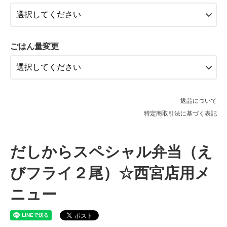
990円(税込)
３個
1,120円(税込)
ごはん量変更
４個
1,250円(税込)
1個
920円(税込)
返品について
２個
特定商取引法に基づく表記
1,050円(税込)
３個
1,180円(税込)
だしからスペシャル弁当（え
４個
びフライ２尾）☆西宮店用メ
1,310円(税込)
ニュー
1個
980円(税込)
２個